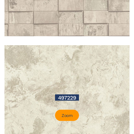
497229
Zoom