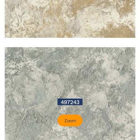
497243
Zoom