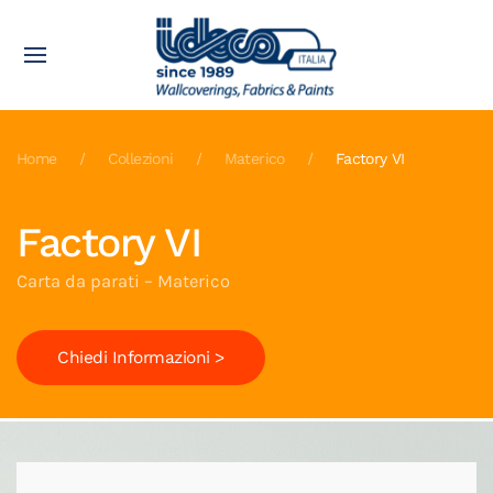
Home
Collezioni
Materico
Factory VI
Factory VI
Carta da parati – Materico
Chiedi Informazioni >