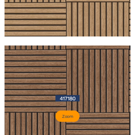
417180
Zoom