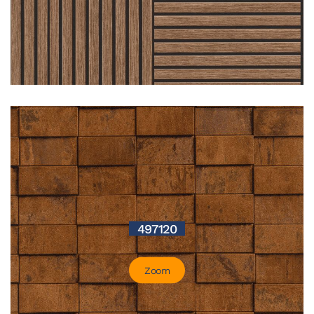
497120
Zoom