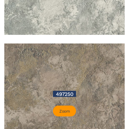
497250
Zoom