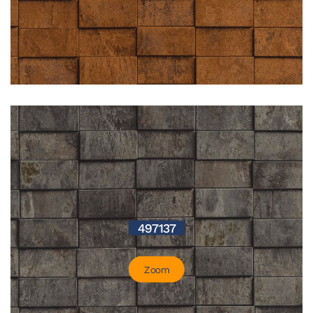
497137
Zoom