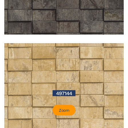
497144
Zoom