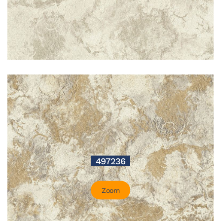
497236
Zoom