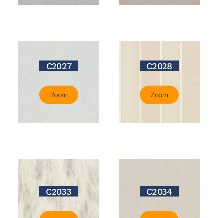
C2027
C2028
Zoom
Zoom
C2033
C2034