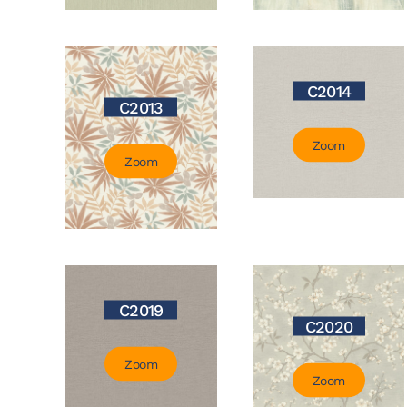
C2014
C2013
Zoom
Zoom
C2019
C2020
Zoom
Zoom