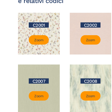
e relativi codici
C2001
C2002
Zoom
Zoom
C2007
C2008
Zoom
Zoom