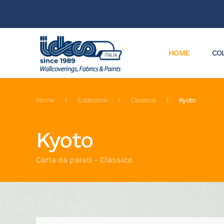
HOME
CO
Home
Collezioni
Classico
Kyoto
Kyoto
Carta da parati – Classico