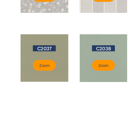
C2037
C2038
Zoom
Zoom