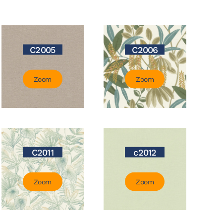
C2005
C2006
Zoom
Zoom
C2011
c2012
Zoom
Zoom