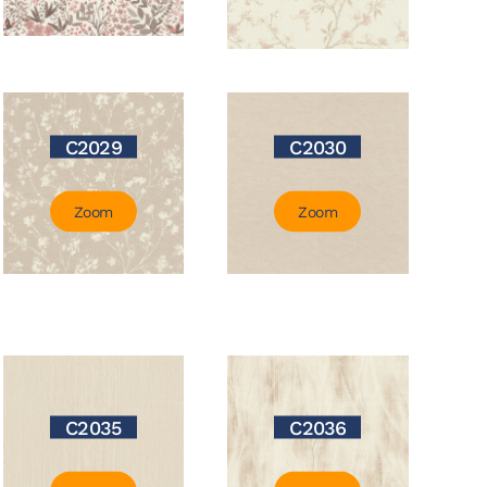
C2029
C2030
Zoom
Zoom
C2035
C2036