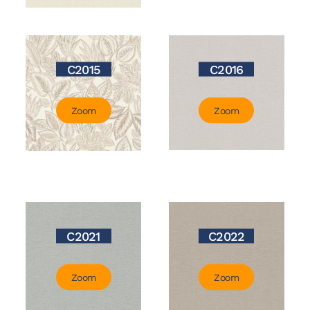
C2015
C2016
Zoom
Zoom
C2021
C2022
Zoom
Zoom