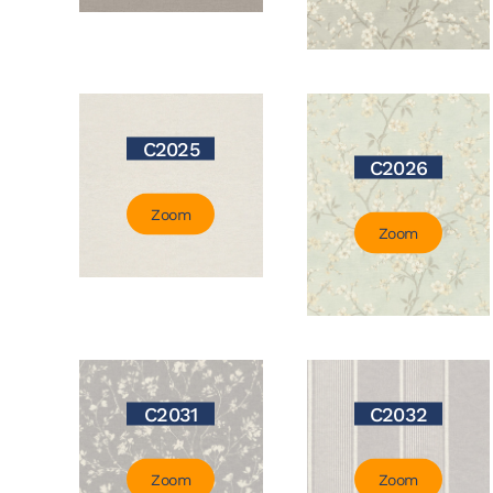
C2025
C2026
Zoom
Zoom
C2031
C2032
Zoom
Zoom